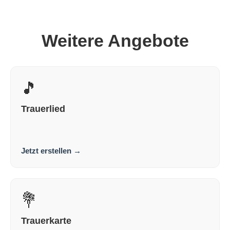
Weitere Angebote
🎵
Trauerlied
Ein Trauerlied, das wirklich von dem Menschen handelt,
den du verloren hast. Persönlich. Würdig. Wah...
Jetzt erstellen
→
💐
Trauerkarte