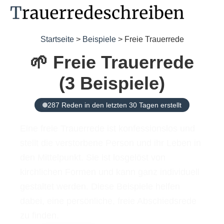
Startseite
>
Beispiele
> Freie Trauerrede
🌱 Freie Trauerrede
(3 Beispiele)
287 Reden in den letzten 30 Tagen erstellt
Eine freie Trauerrede ist konfessionslos und
stellt die verstorbene Person und ihr Leben in
den Mittelpunkt. Sie ist losgelöst von
kirchlichen Formen und kann ganz individuell
gestaltet werden. Diese Beispiele helfen
dabei, eine persönliche, freie Abschiedsrede
zu finden.