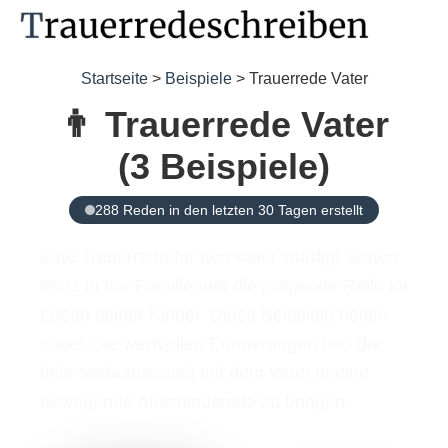
Startseite
>
Beispiele
> Trauerrede Vater
👨 Trauerrede Vater
(3 Beispiele)
288 Reden in den letzten 30 Tagen erstellt
Eine Trauerrede für den Vater würdigt seinen
Platz in der Familie und die prägende Rolle im
Leben seiner Kinder. Diese Beispiele helfen
dabei, die wertvollen Erinnerungen und die
tiefe Verbundenheit mit dem Vater in eine
bewegende Abschiedsrede zu bringen.