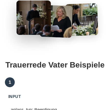
Trauerrede Vater Beispiele
INPUT
anlass_typ: Beerdigung